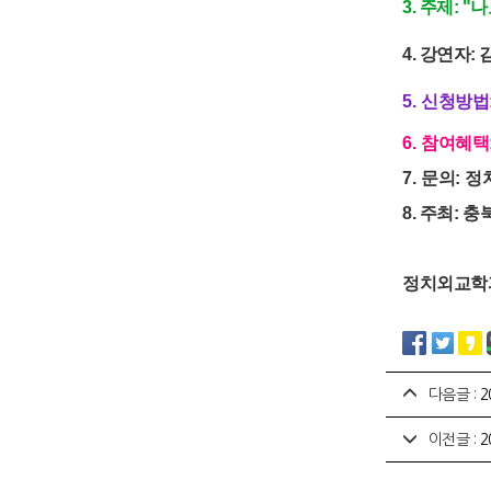
3. 주제:
4. 강연자
5.
신청방법
6.
참여혜택
7.
문의
: 
8.
주최:
충
정치외교학
다음글 :
2
이전글 :
2