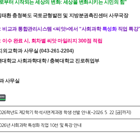
 "나로부터 시작되는 세상의 변화: 세상을 변화시키는 시민의 힘"
: 김태환 충청북도 국토균형발전 및 지방분권촉진센터 사무국장
:
비교과 통합관리시스템
<
씨앗
>
에서
“
사회과학
특성화
직업 특강
:
이수 완료 시
,
회차별 씨앗 마일리지
300
점 적립
정치외교학과
사무실
(043-261-2204)
북대학교 사회과학대학 / 충북대학교 진로취업부
과 사무실
026학년도 제2학기 학·석사연계과정 학생 선발 안내(~2026. 5. 22.[금]까지)
026년 사회과학 특성화 직업 10선 및 특강 안내