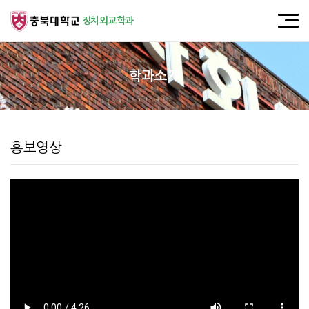
정치외교학과
학과소개
홍보영상