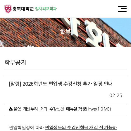
정치외교학과
학부
학부공지
[알림] 2026학년도 편입생 수강신청 추가 일정 안내
02-25
붙임_개신누리_초과_수강신청_매뉴얼(학생).hwp(1.0 MB)
편입학일정에 따라
편입생
들의
수강신청
을
개강 전 가능
하