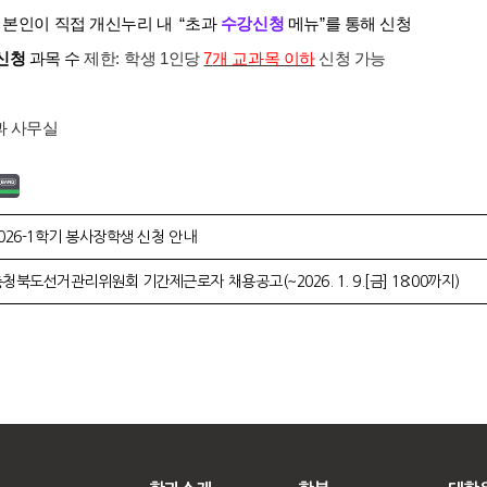
:
본인이
직접 개신누리 내
“
초과
수강신청
메뉴
”
를 통해 신청
신청
과목 수
제한
:
학생
1
인당
7
개 교과목 이하
신청 가능
 사무실
026-1학기 봉사장학생 신청 안내
청북도선거관리위원회 기간제근로자 채용공고(~2026. 1. 9.[금] 18:00까지)