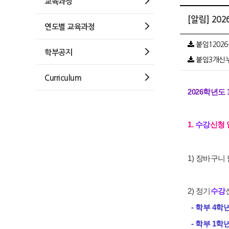
교육과정
[알림] 2
연도별 교육과정
붙임12026
학부공지
붙임3개신누리
Curriculum
2026학년도
1.
수강
신청 
1) 장바구니 담기:
2) 정기
수강
- 학부 4학년: 2
- 학부 1학년: 2