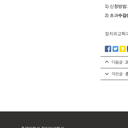
1)
신청방법
2)
초과
수강
정치외교학과
다음글 :
2
이전글 :
충