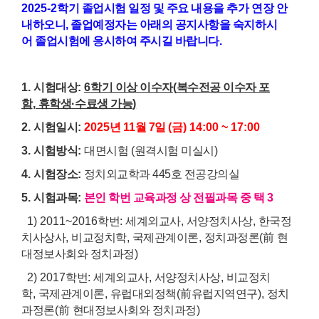
2025-2
학기
졸업시험
일정 및 주요 내용
을 추가 연장 안
내하오니,
졸업
예정자는 아래의 공지사항을 숙지하시
어
졸업시험
에 응시하여 주시길 바랍니다
.
1.
시험대상
:
6
학기 이상 이수자
(
복수전공 이수자 포
함
,
휴학생
·
수료생 가능
)
2.
시험일시
:
2025
년
11
월
7
일
(
금
) 14:00 ~ 17:00
3.
시험방식
:
대면시험
(
원격시험 미실시
)
4.
시험장소
:
정치외교학과 445호 전공강의실
5.
시험과목
:
본인 학번 교육과정 상 전필과목 중 택
3
1) 2011~2016
학번
:
세계외교사
,
서양정치사상
,
한국정
치사상사
,
비교정치학
,
국제관계이론
,
정치과정론
(
前
현
대정보사회와 정치과정
)
2) 2017
학번
:
세계외교사
,
서양정치사상
,
비교정치
학
,
국제관계이론
,
유럽대외정책
(
前
유럽지역연구
),
정치
과정론
(
前
현대정보사회와 정치과정
)