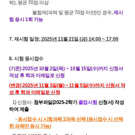
락
),
평균
70
점 이상
불합격
(
과락 및 평균
70
점 미만
)
인 경우,
재시
험 응시
1
회 가능
7.
재시험 일정
: 2025
년 11월
21
일
(
금
) 14:00 ~ 17:00
8.
시험 응시접수
(기존)
2025
년
10
월 2
일
(목
) ~ 10
월 15
일
(
수
)
까지
신청서
작성 후 학과 이메일로 신청
(변경)
2025
년 11월 3일(월) ~
11
월 5
일
(수
)
까지
신청서 작
성 후 학과 이메일로 신청
1) 신청서
:
첨부파일(2025-2학기
졸업시험
신청서) 작성
하여 제출
-
응시접수 시 시험과목
3
과목 선택
(
응시접수 시 선택
한 과목만 응시 가능
)