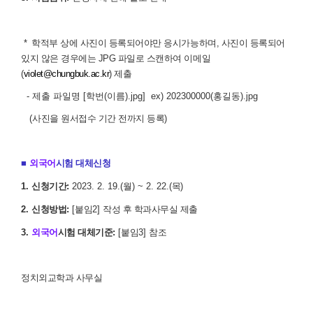
* 학적부 상에 사진이 등록되어야만 응시가능하며, 사진이 등록되어
있지 않은 경우에는 JPG 파일로 스캔하여 이메일
(
violet@chungbuk.ac.kr
) 제출
- 제출 파일명 [학번(이름).jpg] ex) 202300000(홍길동).jpg
(
사진을 원서접수 기간 전까지 등록
)
■
외국어
시험 대체신청
1.
신청기간
:
2023. 2. 19.(
월
) ~ 2. 22.(
목
)
2.
신청방법
:
[
붙임
2]
작성 후 학과사무실 제출
3.
외국어
시험 대체기준
:
[
붙임
3]
참조
정치외교학과 사무실