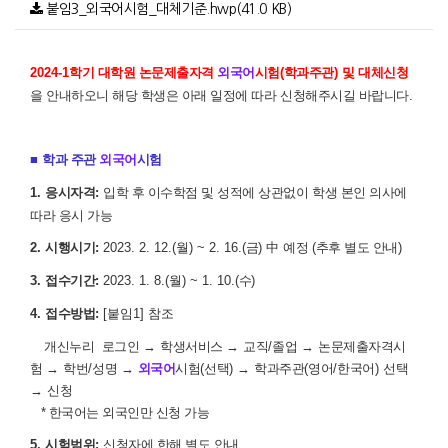
붙임3_외국어시험_대체기준.hwp(41.0 KB)
2024-1
학기
대
학원 논문제출자격
외국어
시험
(
학과주관
)
및 대체신청
을 안내하오니 해당 학생은 아래 일정에 따라 신청해주시길 바랍니다
.
■
학과 주관
외국어
시험
1.
응시자격
:
입학 후 이수학점 및 성적에 상관없이 학생 본인 의사에
따라 응시 가능
2.
시행시기
:
2023. 2. 12.(
월
) ~ 2. 16.(
금
)
中
예정
(
추후 별도 안내
)
3.
접수기간
:
2023. 1. 8.(
월
) ~ 1. 10.(
수
)
4.
접수방법
:
[붙임1] 참조
개신누리
로그인
→
학생서비스
→
교직
/
졸업
→
논문제출자격시
험
→
학번
/
성명
→
외국어
시험
(
선택
)
→
학과주관
(
영어
/
한국어
)
선택
→
신청
*
한국어는 외국인만 신청 가능
5.
시험범위
:
신청자에 한해 별도 안내